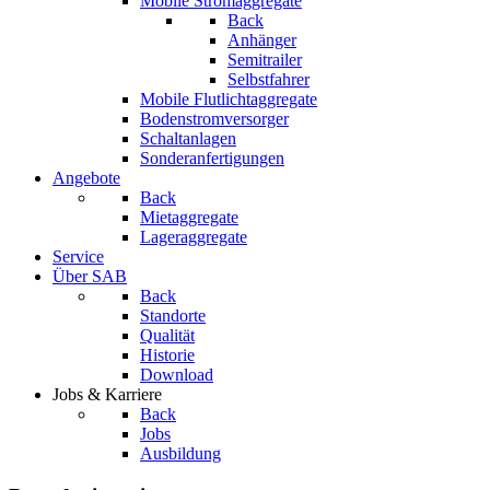
Mobile Stromaggregate
Back
Anhänger
Semitrailer
Selbstfahrer
Mobile Flutlichtaggregate
Bodenstromversorger
Schaltanlagen
Sonderanfertigungen
Angebote
Back
Mietaggregate
Lageraggregate
Service
Über SAB
Back
Standorte
Qualität
Historie
Download
Jobs & Karriere
Back
Jobs
Ausbildung